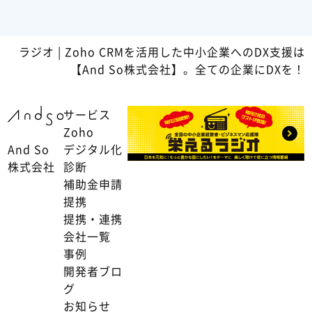
ラジオ | Zoho CRMを活用した中小企業へのDX支援は
【And So株式会社】。全ての企業にDXを！
サービス
Zoho
And So
デジタル化
株式会社
診断
補助金申請
提携
提携・連携
会社一覧
事例
開発者ブロ
グ
お知らせ