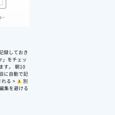
記録しておき
か」をチェッ
す。 朝10
商談に自動で記
れる >
別
時編集を避ける