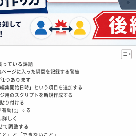
残っている課題
集ページに入った瞬間を記録する警告
が1つあります
「編集開始日時」という項目を追加する
ージ用のスクリプトを新規作成する
を貼り付ける
「有効化」する
し詳しく
せて調整する
こと」と「できないこと」