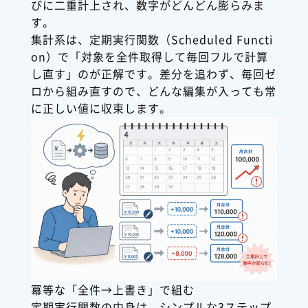
びに二重計上され、数字がどんどん膨らみま
す。
集計系は、定期実行関数（Scheduled Functi
on）で「対象を全件取得して毎回フルで計算
し直す」のが正解です。差分を追わず、毎回ゼ
ロから組み直すので、どんな編集が入っても常
に正しい値に収束します。
冪等な「全件→上書き」で組む
定期実行関数の中身は、シンプルな3ステップ