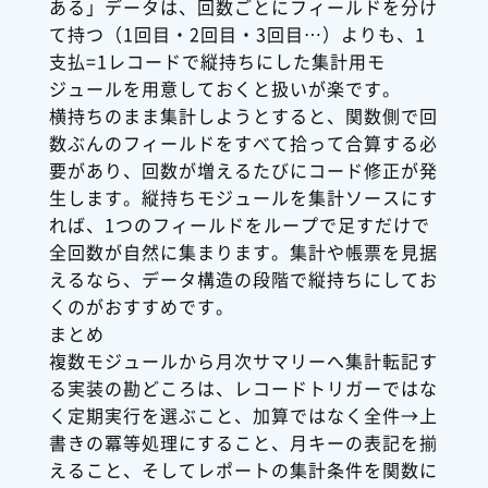
ある」データは、回数ごとにフィールドを分け
て持つ（1回目・2回目・3回目…）よりも、1
支払=1レコードで縦持ちにした集計用モ
ジュールを用意しておくと扱いが楽です。
横持ちのまま集計しようとすると、関数側で回
数ぶんのフィールドをすべて拾って合算する必
要があり、回数が増えるたびにコード修正が発
生します。縦持ちモジュールを集計ソースにす
れば、1つのフィールドをループで足すだけで
全回数が自然に集まります。集計や帳票を見据
えるなら、データ構造の段階で縦持ちにしてお
くのがおすすめです。
まとめ
複数モジュールから月次サマリーへ集計転記す
る実装の勘どころは、レコードトリガーではな
く定期実行を選ぶこと、加算ではなく全件→上
書きの冪等処理にすること、月キーの表記を揃
えること、そしてレポートの集計条件を関数に